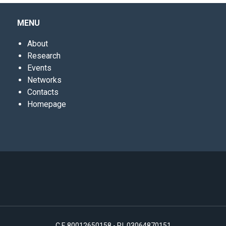
MENU
About
Research
Events
Networks
Contacts
Homepage
C.F. 80012650158 - P.I. 03064870151